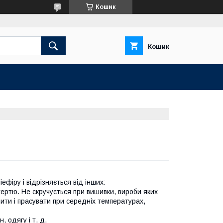
Кошик
Кошик
фіру і відрізняється від інших:
ертю. Не скручується при вишивки, вироби яких
шити і прасувати при середніх температурах,
 одягу і т. д.