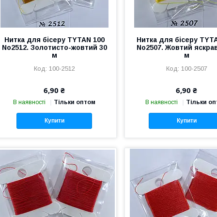
Нитка для бісеру TYTAN 100
Нитка для бісеру TYT
No2512. Золотисто-жовтий 30
No2507. Жовтий яскра
м
м
100-2512
100-2507
6,90 ₴
6,90 ₴
В наявності
Тільки оптом
В наявності
Тільки о
Купити
Купити