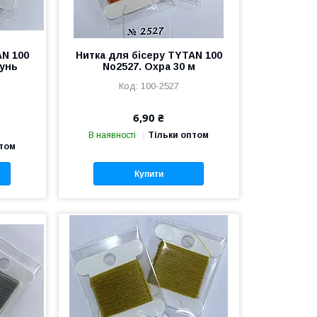
AN 100
Нитка для бісеру TYTAN 100
тунь
No2527. Охра 30 м
100-2527
6,90 ₴
В наявності
Тільки оптом
птом
Купити