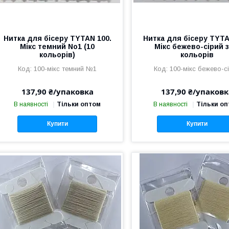
Нитка для бісеру TYTAN 100.
Нитка для бісеру TYTA
Мікс темний No1 (10
Мікс бежево-сірий з
кольорів)
кольорів
100-мікс темний №1
100-мікс бежево-с
137,90 ₴/упаковка
137,90 ₴/упаковк
В наявності
Тільки оптом
В наявності
Тільки о
Купити
Купити