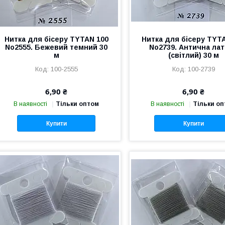
Нитка для бісеру TYTAN 100
Нитка для бісеру TYT
No2555. Бежевий темний 30
No2739. Антична ла
м
(світлий) 30 м
100-2555
100-2739
6,90 ₴
6,90 ₴
В наявності
Тільки оптом
В наявності
Тільки о
Купити
Купити