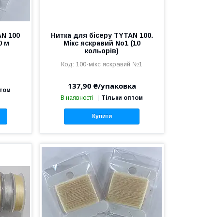
AN 100
Нитка для бісеру TYTAN 100.
0 м
Мікс яскравий No1 (10
кольорів)
100-мікс яскравий №1
137,90 ₴/упаковка
птом
В наявності
Тільки оптом
Купити