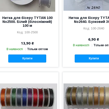
Нитка для бісеру TYTAN 100
Нитка для бісеру TYT
No2500. Білий (білосніжний)
No2640. Бузковий 3
100 м
100-2640
100-2500
6,90 ₴
13,90 ₴
В наявності
Тільки о
В наявності
Тільки оптом
Купити
Купити