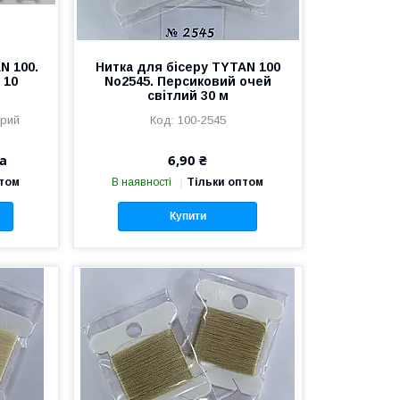
N 100.
Нитка для бісеру TYTAN 100
 10
No2545. Персиковий очей
світлий 30 м
ірий
100-2545
а
6,90 ₴
птом
В наявності
Тільки оптом
Купити