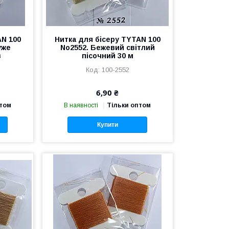
AN 100
Нитка для бісеру TYTAN 100
уже
No2552. Бежевий світлий
в
пісочний 30 м
100-2552
6,90 ₴
птом
В наявності
Тільки оптом
Купити