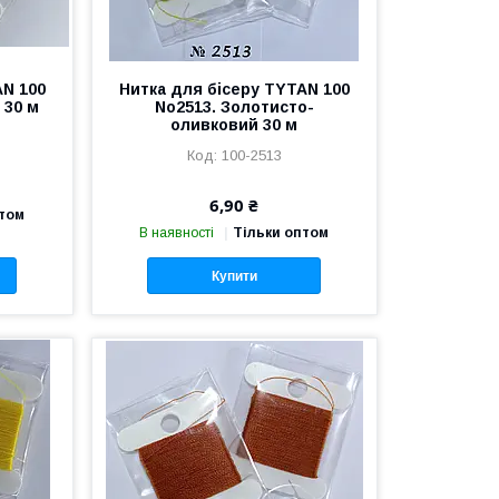
AN 100
Нитка для бісеру TYTAN 100
 30 м
No2513. Золотисто-
оливковий 30 м
100-2513
6,90 ₴
птом
В наявності
Тільки оптом
Купити