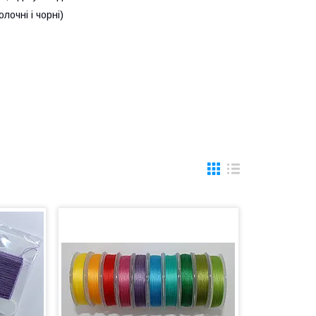
лочні і чорні)