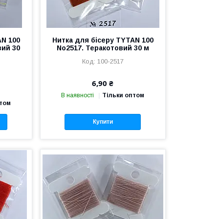
AN 100
Нитка для бісеру TYTAN 100
вий 30
No2517. Теракотовий 30 м
100-2517
6,90 ₴
В наявності
Тільки оптом
птом
Купити