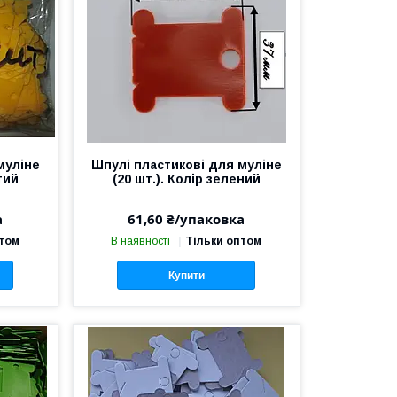
муліне
Шпулі пластикові для муліне
тий
(20 шт.). Колір зелений
а
61,60 ₴/упаковка
птом
В наявності
Тільки оптом
Купити