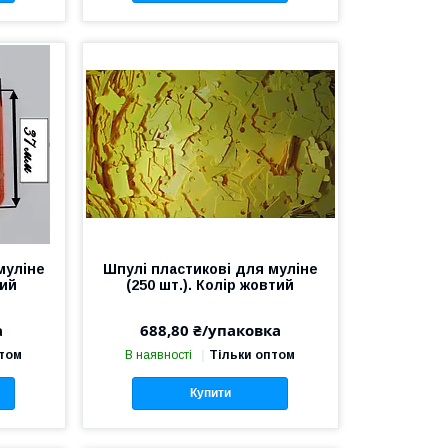
муліне
Шпулі пластикові для муліне
тий
(250 шт.). Колір жовтий
а
688,80 ₴/упаковка
птом
В наявності
Тільки оптом
Купити