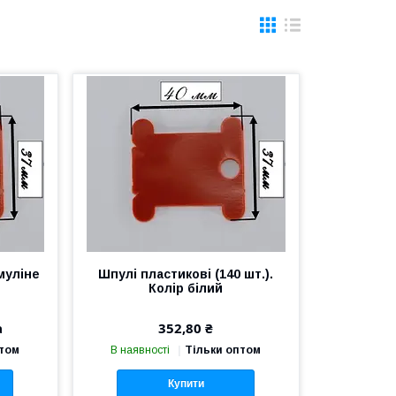
муліне
Шпулі пластикові (140 шт.).
Колір білий
а
352,80 ₴
птом
В наявності
Тільки оптом
Купити