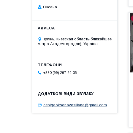
Оксана
Ірпінь, Киевская область(ближайшее
метро Академгородок), Україна
+380 (99) 297-29-05
cepigaoksanavasilivna@gmail.com