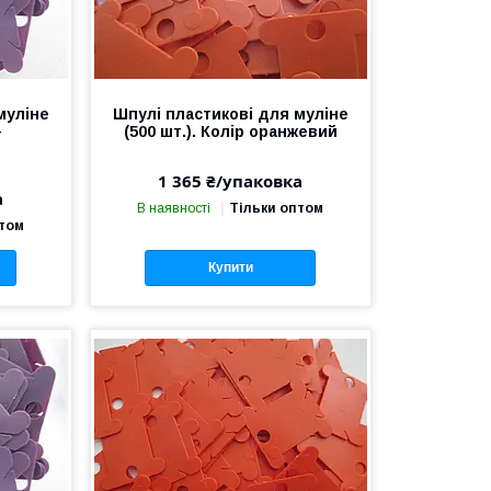
муліне
Шпулі пластикові для муліне
—
(500 шт.). Колір оранжевий
1 365 ₴/упаковка
а
В наявності
Тільки оптом
птом
Купити