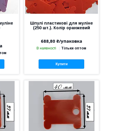
муліне
Шпулі пластикові для муліне
—
(250 шт.). Колір оранжевий
688,80 ₴/упаковка
а
В наявності
Тільки оптом
птом
Купити