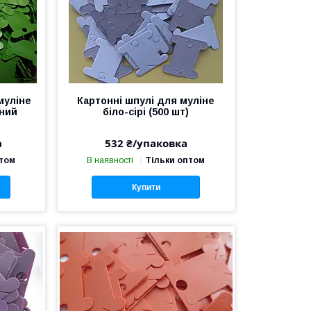
муліне
Картонні шпулі для муліне
ений
біло-сірі (500 шт)
а
532 ₴/упаковка
птом
В наявності
Тільки оптом
Купити