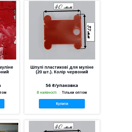
муліне
Шпулі пластикові для муліне
воний
(20 шт.). Колір червоний
а
56 ₴/упаковка
птом
В наявності
Тільки оптом
Купити