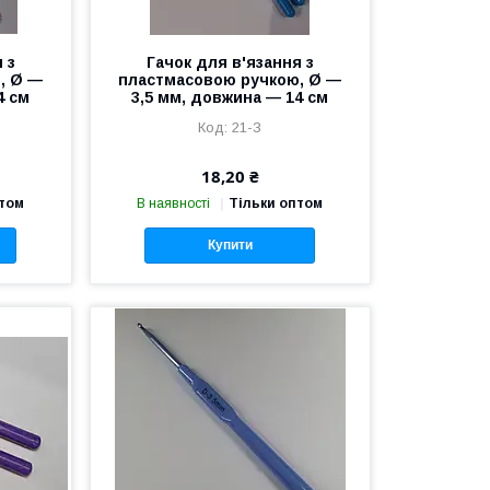
 з
Гачок для в'язання з
, Ø —
пластмасовою ручкою, Ø —
4 см
3,5 мм, довжина — 14 см
21-З
18,20 ₴
птом
В наявності
Тільки оптом
Купити