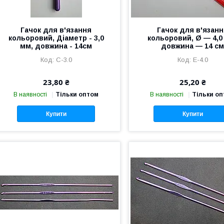
Гачок для в'язання
Гачок для в'язан
кольоровий, Діаметр - 3,0
кольоровий, Ø — 4,0
мм, довжина - 14см
довжина — 14 с
C-3.0
Е-4.0
23,80 ₴
25,20 ₴
В наявності
Тільки оптом
В наявності
Тільки о
Купити
Купити