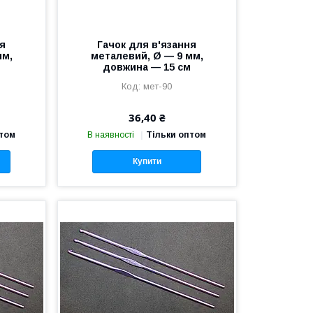
ня
Гачок для в'язання
мм,
металевий, Ø — 9 мм,
м
довжина — 15 см
мет-90
36,40 ₴
птом
В наявності
Тільки оптом
Купити