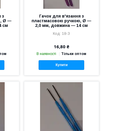
 з
Гачок для в'язання з
, Ø —
пластмасовою ручкою, Ø —
4 см
2,0 мм, довжина — 14 см
18-З
16,80 ₴
птом
В наявності
Тільки оптом
Купити