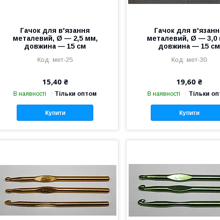
Гачок для в'язання
Гачок для в'язан
металевий, Ø — 2,5 мм,
металевий, Ø — 3,0
довжина — 15 см
довжина — 15 с
мет-25
мет-30
15,40 ₴
19,60 ₴
В наявності
Тільки оптом
В наявності
Тільки о
Купити
Купити