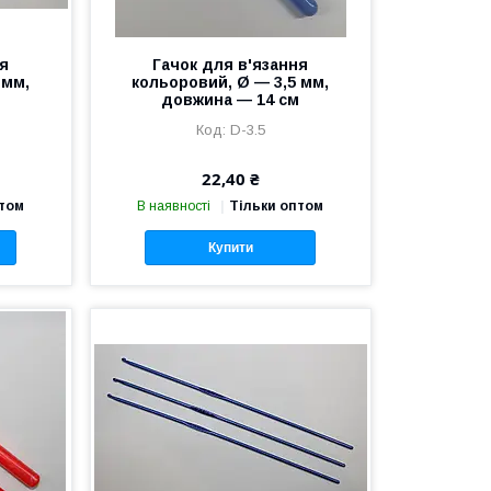
ня
Гачок для в'язання
 мм,
кольоровий, Ø — 3,5 мм,
м
довжина — 14 см
D-3.5
22,40 ₴
птом
В наявності
Тільки оптом
Купити