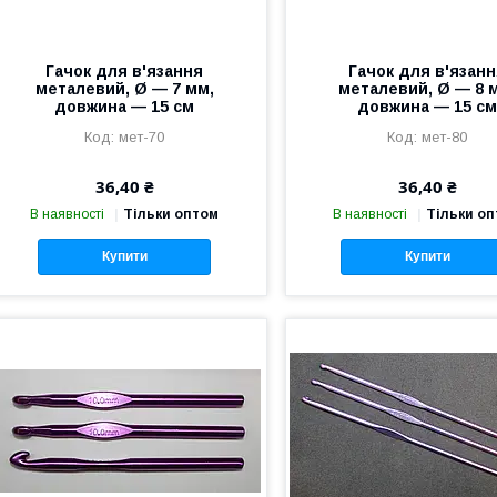
Гачок для в'язання
Гачок для в'язан
металевий, Ø — 7 мм,
металевий, Ø — 8 
довжина — 15 см
довжина — 15 с
мет-70
мет-80
36,40 ₴
36,40 ₴
В наявності
Тільки оптом
В наявності
Тільки о
Купити
Купити