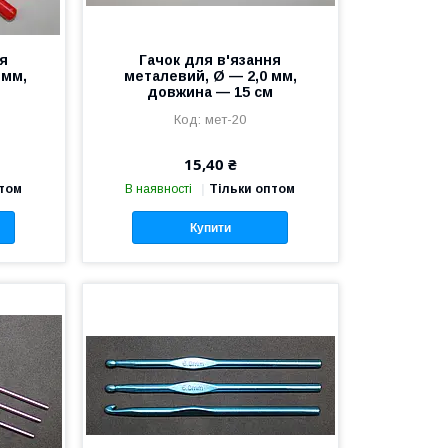
ня
Гачок для в'язання
 мм,
металевий, Ø — 2,0 мм,
м
довжина — 15 см
мет-20
15,40 ₴
птом
В наявності
Тільки оптом
Купити