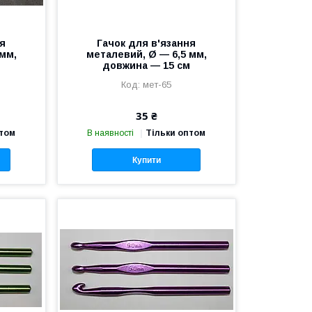
ня
Гачок для в'язання
 мм,
металевий, Ø — 6,5 мм,
м
довжина — 15 см
мет-65
35 ₴
птом
В наявності
Тільки оптом
Купити