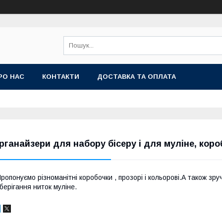
РО НАС
КОНТАКТИ
ДОСТАВКА ТА ОПЛАТА
рганайзери для набору бісеру і для муліне, коро
ропонуємо різноманітні коробочки , прозорі і кольорові.А також зру
берігання ниток муліне.