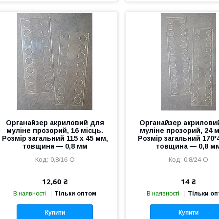
Органайзер акриловий для
Органайзер акрилови
муліне прозорий, 16 місць.
муліне прозорий, 24 м
Розмір загальний 115 х 45 мм,
Розмір загальний 170*
товщина — 0,8 мм
товщина — 0,8 м
0,8/16 О
0,8/24 О
12,60 ₴
14 ₴
В наявності
Тільки оптом
В наявності
Тільки о
Купити
Купити