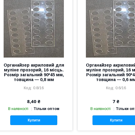
Органайзер акриловий для
Органайзер акрилови
муліне прозорий, 16 місць.
муліне прозорий, 16 м
Розмір загальний 90*45 мм,
Розмір загальний 90*4
товщина — 0,8 мм
товщина — 0,6 м
0.8/16
0.6/16
8,40 ₴
7 ₴
В наявності
Тільки оптом
В наявності
Тільки о
Купити
Купити