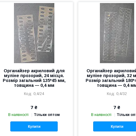
Органайзер акриловий для
Органайзер акрилови
муліне прозорий, 24 місця.
муліне прозорий, 32 м
Розмір загальний 135*45 мм,
Розмір загальний 180*
товщина — 0,4 мм
товщина — 0,4 м
0,4/24
0,4/32
7 ₴
7 ₴
В наявності
Тільки оптом
В наявності
Тільки о
Купити
Купити