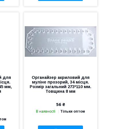
й для
Органайзер акриловий для
ісця.
муліне прозорий, 34 місця.
45 мм,
Розмір загальний 273*110 мм.
м
Товщина 8 мм
56 ₴
В наявності
Тільки оптом
птом