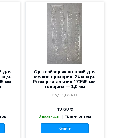
й для
Органайзер акриловий для
ісця.
муліне прозорий, 24 місця.
45 мм,
Розмір загальний 170*45 мм,
м
товщина — 1,0 мм
1,0/24 О
19,60 ₴
птом
В наявності
Тільки оптом
Купити