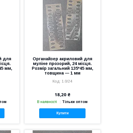
й для
Органайзер акриловий для
ісця.
муліне прозорий, 24 місця.
45 мм,
Розмір загальний 135*45 мм,
товщина — 1 мм
1.0/24
18,20 ₴
птом
В наявності
Тільки оптом
Купити