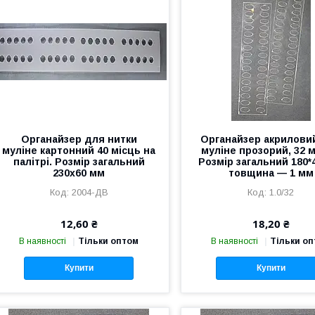
Органайзер для нитки
Органайзер акрилови
муліне картонний 40 місць на
муліне прозорий, 32 м
палітрі. Розмір загальний
Розмір загальний 180*
230х60 мм
товщина — 1 мм
2004-ДВ
1.0/32
12,60 ₴
18,20 ₴
В наявності
Тільки оптом
В наявності
Тільки о
Купити
Купити