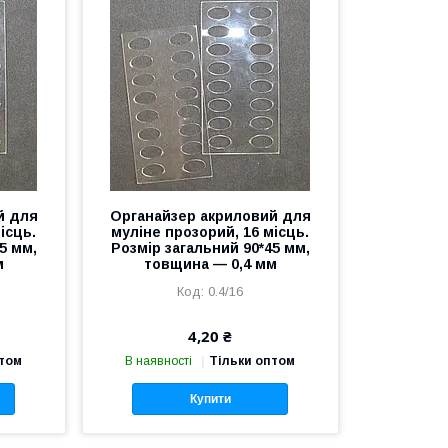
й для
Органайзер акриловий для
ісць.
муліне прозорий, 16 місць.
5 мм,
Розмір загальний 90*45 мм,
м
товщина — 0,4 мм
0.4/16
4,20 ₴
птом
В наявності
Тільки оптом
Купити