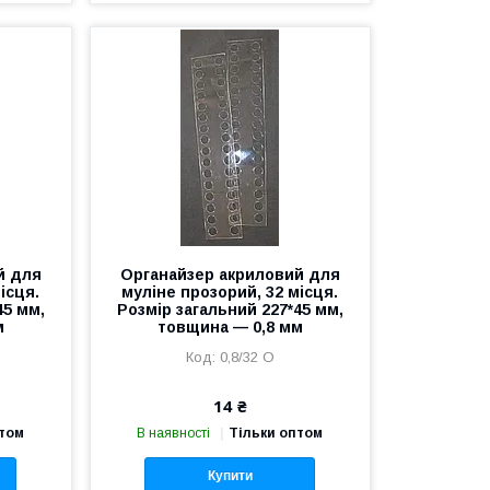
й для
Органайзер акриловий для
ісця.
муліне прозорий, 32 місця.
45 мм,
Розмір загальний 227*45 мм,
м
товщина — 0,8 мм
0,8/32 О
14 ₴
птом
В наявності
Тільки оптом
Купити