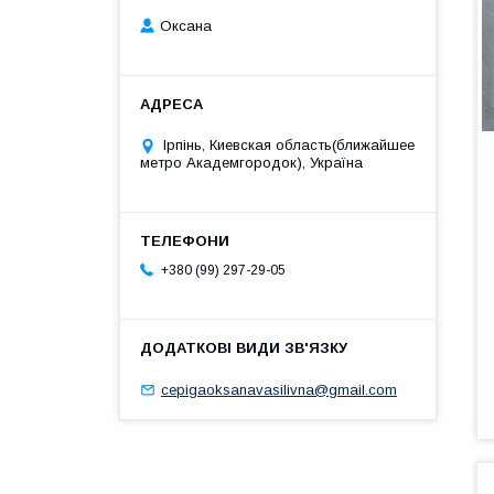
Оксана
Ірпінь, Киевская область(ближайшее
метро Академгородок), Україна
+380 (99) 297-29-05
cepigaoksanavasilivna@gmail.com