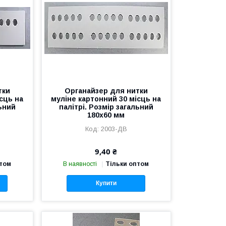
тки
Органайзер для нитки
сць на
муліне картонний 30 місць на
льний
палітрі. Розмір загальний
180х60 мм
2003-ДВ
9,40 ₴
птом
В наявності
Тільки оптом
Купити