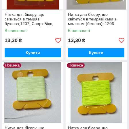
Нитка для бісеру, що
Нитка для бісеру, що
світиться в темряві
світиться в темряві кави з
бузкова,1207, Спарк Бідс,
молоком (бежева), 1206
довжина — 30 метрів
В наявності
В наявності
13,30
13,30
₴
₴
Купити
Купити
Новинка
Новинка
Нитка для бісеру, що
Нитка для бісеру, що