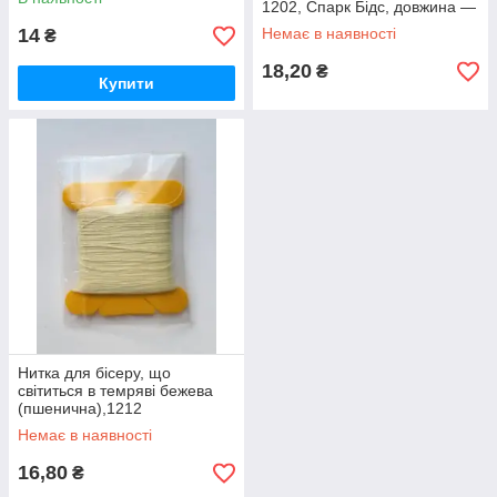
1202, Спарк Бідс, довжина —
30 метрів
14
Немає в наявності
₴
18,20
₴
Купити
Нитка для бісеру, що
світиться в темряві бежева
(пшенична),1212
Немає в наявності
16,80
₴