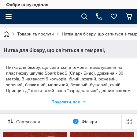
Фабрика рукоділля
Товари та послуги
Нитка для бісеру, що світиться в темр
Нитка для бісеру, що світиться в темряві,
Нитка для бісеру, що світиться в темряві, намотування на
пластикову шпулю Spark bedS (Спарк Бидс), довжина - 30
метрів, В наявності 9 кольорів: білий, жовтий, рожевий,
зелений, блакитний, молочний, бежевий, бузковий, синій.
Принцип дії нитки такий: вона "заряджається" денним світлом
або світлом від лампочки і потім світиться в темряві. Нитка
Показати все
також можна використовувати не тільки для вишивки бісером,
а й для вишивки нитками - брати її в декілька складань, а
також додавати в муліне, люрекс, в пряжу, виготовляти
прикраси і т. д.
Сортування
0
Фільтри