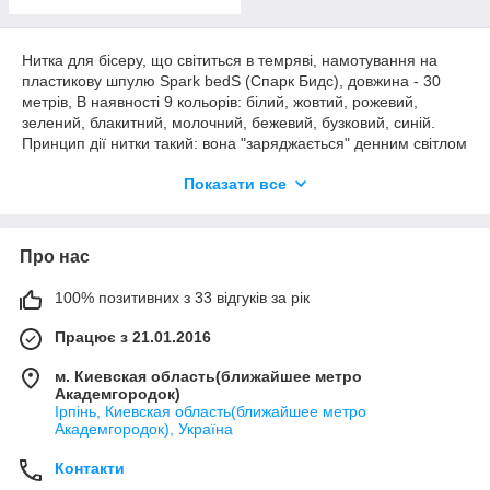
Нитка для бісеру, що світиться в темряві, намотування на
пластикову шпулю Spark bedS (Спарк Бидс), довжина - 30
метрів, В наявності 9 кольорів: білий, жовтий, рожевий,
зелений, блакитний, молочний, бежевий, бузковий, синій.
Принцип дії нитки такий: вона "заряджається" денним світлом
або світлом від лампочки і потім світиться в темряві. Нитка
Показати все
також можна використовувати не тільки для вишивки бісером,
а й для вишивки нитками - брати її в декілька складань, а
також додавати в муліне, люрекс, в пряжу, виготовляти
прикраси і т. д.
Про нас
100% позитивних з 33 відгуків за рік
Працює з 21.01.2016
м. Киевская область(ближайшее метро
Академгородок)
Ірпінь, Киевская область(ближайшее метро
Академгородок), Україна
Контакти