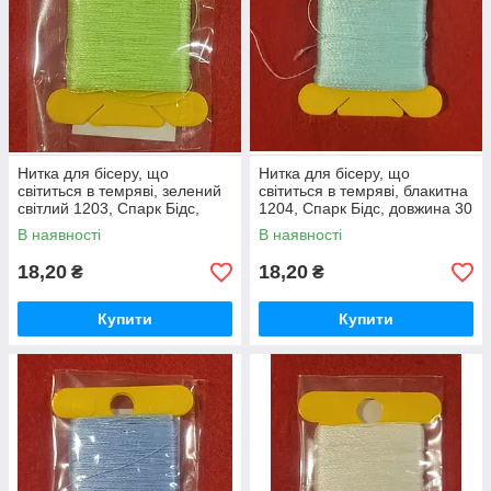
Нитка для бісеру, що
Нитка для бісеру, що
світиться в темряві, зелений
світиться в темряві, блакитна
світлий 1203, Спарк Бідс,
1204, Спарк Бідс, довжина 30
довжина 30 метрів
метрів
В наявності
В наявності
18,20
18,20
₴
₴
Купити
Купити