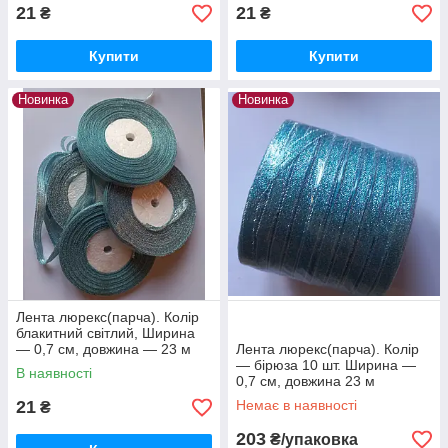
21
21
₴
₴
Купити
Купити
Новинка
Новинка
Лента люрекс(парча). Колір
блакитний світлий, Ширина
— 0,7 см, довжина — 23 м
Лента люрекс(парча). Колір
— бірюза 10 шт. Ширина —
В наявності
0,7 см, довжина 23 м
21
Немає в наявності
₴
203
₴/упаковка