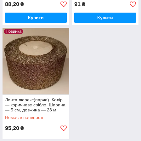
88,20
91
₴
₴
Купити
Купити
Новинка
Лента люрекс(парча). Колір
— коричневе срібло. Ширина
— 5 см, довжина — 23 м
Немає в наявності
95,20
₴