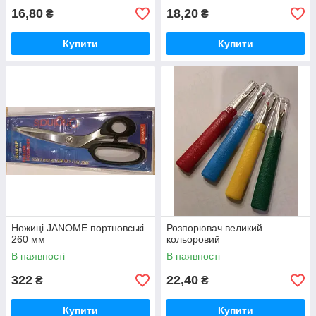
16,80
18,20
₴
₴
Купити
Купити
Ножиці JANOME портновські
Розпорювач великий
260 мм
кольоровий
В наявності
В наявності
322
22,40
₴
₴
Купити
Купити