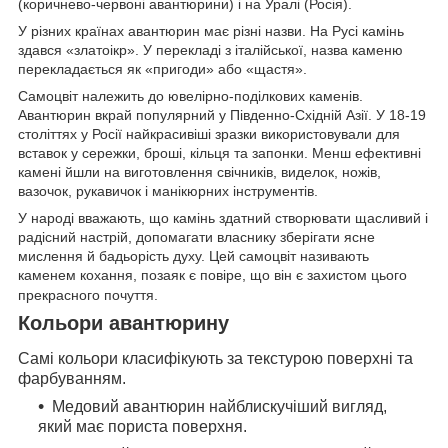
(коричнево-червоні авантюрини) і на Уралі (Росія).
У різних країнах авантюрин має різні назви. На Русі камінь
здався «златоікр». У перекладі з італійської, назва каменю
перекладається як «пригоди» або «щастя».
Самоцвіт належить до ювелірно-поділкових каменів.
Авантюрин вкрай популярний у Південно-Східній Азії. У 18-19
століттях у Росії найкрасивіші зразки використовували для
вставок у сережки, броші, кільця та запонки. Менш ефективні
камені йшли на виготовлення свічників, виделок, ножів,
вазочок, рукавичок і манікюрних інструментів.
У народі вважають, що камінь здатний створювати щасливий і
радісний настрій, допомагати власнику зберігати ясне
мислення й бадьорість духу. Цей самоцвіт називають
каменем кохання, позаяк є повіре, що він є захистом цього
прекрасного почуття.
Кольори авантюрину
Самі кольори класифікують за текстурою поверхні та
фарбуванням.
Медовий авантюрин найблискучіший вигляд,
який має пориста поверхня.