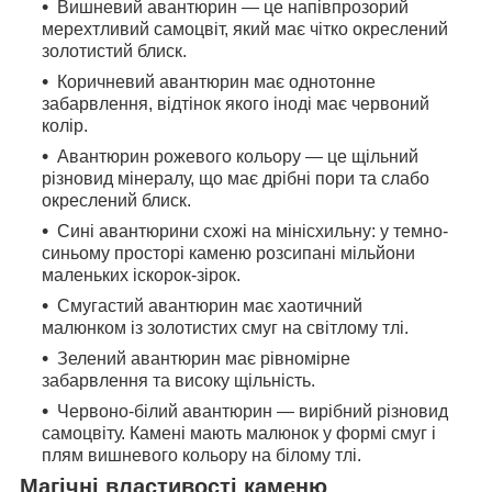
Вишневий авантюрин — це напівпрозорий
мерехтливий самоцвіт, який має чітко окреслений
золотистий блиск.
Коричневий авантюрин має однотонне
забарвлення, відтінок якого іноді має червоний
колір.
Авантюрин рожевого кольору — це щільний
різновид мінералу, що має дрібні пори та слабо
окреслений блиск.
Сині авантюрини схожі на мінісхильну: у темно-
синьому просторі каменю розсипані мільйони
маленьких іскорок-зірок.
Смугастий авантюрин має хаотичний
малюнком із золотистих смуг на світлому тлі.
Зелений авантюрин має рівномірне
забарвлення та високу щільність.
Червоно-білий авантюрин — вирібний різновид
самоцвіту. Камені мають малюнок у формі смуг і
плям вишневого кольору на білому тлі.
Магічні властивості каменю