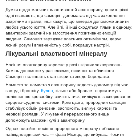
Думки щодо магічних властивостей авантюрину, досить різні:
одні вважають, що самоцвіт допомагає під час захоплення
азартними іграми, інші кажуть, що мінерал допоможе знайти
любов усього життя. Але й ті, й інші сходяться тільки в одному:
авантюрин здатний на загострення позитивних емоцій
людини. Самоцвіт заряджає власника оптимізмом, дарує
ясний розум і впевненість у собі, покращує настрій.
Лікувальні властивості мінералу
Носіння авантюрину корисне у разі шкірних захворювань.
Камінь допоможе у разі екземи, висипок та облисіння.
Самоцвіт поліпшить стан шкіри та зведе бородавки.
Намисто та намисто з авантюрину надасть допомогу під час
застуд і бронхіту.
Кулон
, кільце або браслет сприятимуть
поліпшенню кровообігу, знизять тиск, вилікують захворювання
серцево-судинної системи. Крім цього, природний самоцвіт
стабілізує обмін речовин, заспокоїть, вилікує харчові та
нервові розлади. У лікуванні перерахованого вище
допоможуть масажні кулі з авантюрину.
Однак постійне носіння природного мінералу небажане —
найвідповідніший час — фаза Місяць, що вибуває. Носити