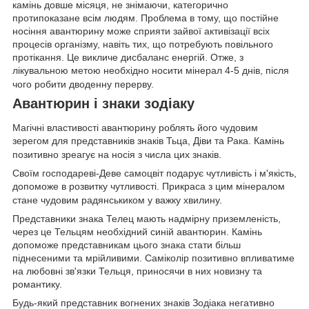
камінь довше місяця, не знімаючи, категорично
протипоказане всім людям. Проблема в тому, що постійне
носіння авантюрину може сприяти зайвої активізації всіх
процесів організму, навіть тих, що потребують повільного
протікання. Це викличе дисбаланс енергій. Отже, з
лікувальною метою необхідно носити мінерал 4-5 днів, після
чого робити дводенну перерву.
Авантюрин і знаки зодіаку
Магічні властивості авантюрину роблять його чудовим
зерегом для представників знаків Тьца, Діви та Рака. Камінь
позитивно зреагує на носія з числа цих знаків.
Своїм господареві-Деве самоцвіт подарує чутливість і м'якість,
допоможе в розвитку чутливості. Прикраса з цим мінералом
стане чудовим радянськиком у важку хвилину.
Представники знака Телец мають надмірну приземленість,
через це Тельцям необхідний синій авантюрин. Камінь
допоможе представникам цього знака стати більш
піднесеними та мрійливими. Саміколір позитивно впливатиме
на любовні зв'язки Тельця, приносячи в них новизну та
романтику.
Будь-який представник вогнених знаків Зодіака негативно