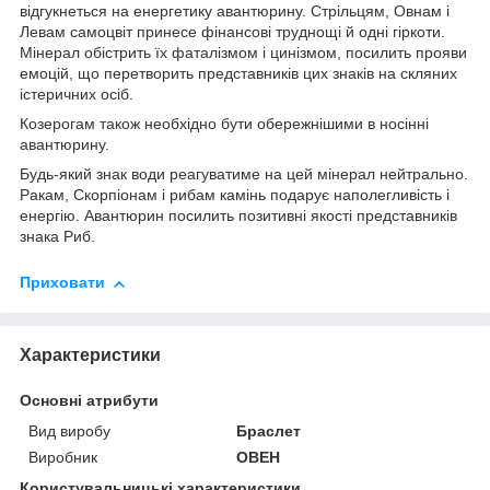
відгукнеться на енергетику авантюрину. Стрільцям, Овнам і
Левам самоцвіт принесе фінансові труднощі й одні гіркоти.
Мінерал обістрить їх фаталізмом і цинізмом, посилить прояви
емоцій, що перетворить представників цих знаків на скляних
істеричних осіб.
Козерогам також необхідно бути обережнішими в носінні
авантюрину.
Будь-який знак води реагуватиме на цей мінерал нейтрально.
Ракам, Скорпіонам і рибам камінь подарує наполегливість і
енергію. Авантюрин посилить позитивні якості представників
знака Риб.
Приховати
Характеристики
Основні атрибути
Вид виробу
Браслет
Виробник
ОВЕН
Користувальницькі характеристики