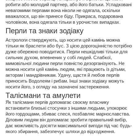
робити або молодий партнер, або його батьки. Успадковані
невагомими перлами вона ніколи не одягала, оскільки
вважалося, що він принесе біду. Прикраса, подарована
чоловіком, вона одягала тільки в урочистих випадках
.
Перли та знаки зодіаку
Астрологи стверджують, що носити цей камінь можна
тільки як браслети або бус. З цією дорогоцінністю потрібно
дуже обережно поводитися. Перли нешкідливі тільки для
сильних духом, впевнених у собі людей. Слабкої,
мимовільної людини перли повністю дезорганізують. Не
можна носити цей камінь людям, які працюють із дітьми,
акторам і мандрівникам. Удачу, щастя й любов перлів
приносить Водолеям і рибам. Інші знаки зодіаку можуть
носити його, з огляду на зазначені застереження
.
Талісмани та амулети
Як талісмани перлів допомагає своєму власнику
встановити близькі стосунки з іншими людьми, упокорює
його гордощами, збиває спеся, позбавляє марнославства.
Діловим людям він допомагає зробити правильний вибір,
дає можливість досягти максимальної вигоди під час будь-
якого збирання, забезпечує шляхи до відходження.