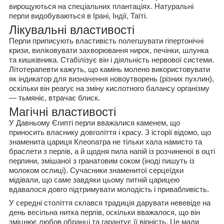
вирощуються на спеціальних плантаціях. Натуральні
перли видобуваються в Ірані, Індії, Таїті.
Лікувальні властивості
Перли приписують властивість полегшувати гіпертонічні
кризи, виліковувати захворювання нирок, печінки, шлунка
та кишківника. Стабілізує він і діяльність нервової системи.
Літотерапевти кажуть, що камінь молено використовувати
як індикатор для визначення новоутворень (різних пухлин),
оскільки він реагує на зміну кислотного балансу організму
— тьмяніє, втрачає блиск.
Магічні властивості
У Давньому Єгипті перли вважалися каменем, що
приносить власнику довголіття і красу. З історії відомо, що
знаменита цариця Клеопатра не тільки хала намисто та
браслети з перлів, а й щодня пила напій із розчиненої в оцті
перлини, змішаної з гранатовим соком (іноді пишуть із
молоком ослиці). Сучасники знаменитої серцеїдки
мідівали, що саме завдяки цьому питній царицею
вдавалося довго підтримувати молодість і привабливість.
У середні століття склався традиція дарувати невевіде на
день весільна нитка перлів, оскільки вважалося, що він
зміцнює любов обранці та гарантує її вірність. Це мали