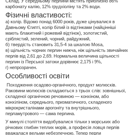
Склад
. У середньому перлини містять приблизно 86%
карбонату калію, 12% грудхіоліну та 2% води.
Фізичні властивості
:
а) колір. Відомо понад 6000 років, дуже цінувалися в
Давньому Єгипті, колір білий із відтінками (найцінніші
мають блакитний і рожевий відтінок), золотистий,
сріблястий, зелений, чорний, райдужний,
б) твердість становить 31,5-4 за шкалою Mosa,
в) щільність чорних перлин нижча, ніж щільність звичайних
перлів від 2,61 до 2,69. Нормальна величина щільності
перлин із Перської затоки дорівнює 2,175 і 9%,
г) непрозрачен.
Особливості освіти
Походження осадово-органічного, продукт молюсків.
Раковини молюсків складаються з трьох слів: зовнішньої,
складеної органічною речовиною — конхіном, або
конхіліном, середнього, призматичного, складеного
мікрокристалінами арогоніту та внутрішнього,
перламутрового — сама перлина.
У минулі століття видобувалися тільки з морських або
річкових глибин теплих морів, а професія ловця перлів
вважалася вельми небезпечною. Тепер перли