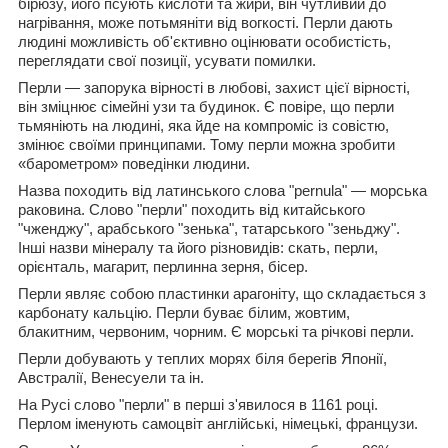
бірюзу, його псують кислоти та жири, він чутливий до
нагрівання, може потьмяніти від вогкості. Перли дають
людині можливість об'єктивно оцінювати особистість,
переглядати свої позиції, усувати помилки.
Перли — запорука вірності в любові, захист цієї вірності,
він зміцнює сімейні узи та будинок. Є повіре, що перли
тьмяніють на людині, яка йде на компроміс із совістю,
змінює своїми принципами. Тому перли можна зробити
«барометром» поведінки людини.
Назва походить від латинського слова "pernula" — морська
раковина. Слово "перли" походить від китайського
"чженджу", арабського "зенька", татарського "зеньджу".
Інші назви мінералу та його різновидів: скать, перли,
орієнталь, магарит, перлинна зерня, бісер.
Перли являє собою пластинки арагоніту, що складається з
карбонату кальцію. Перли буває білим, жовтим,
блакитним, червоним, чорним. Є морські та річкові перли.
Перли добувають у теплих морях біля берегів Японії,
Австралії, Венесуели та ін.
На Русі слово "перли" в перші з'явилося в 1161 році.
Перлом іменують самоцвіт англійські, німецькі, французи.