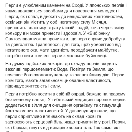
Перли є улюбленим каменем на Сході. У японських перлів і
яшма вважаються засобами для повернення молодості.
Перли, як і опал, відносять до нещасливих коштовностей,
оскільки він містить у собі негативну силу Місяця,
приносить власнику втрату ілюзій і надій, хоча через зміну
кольору він може принести і здоров'я. У «Вибірнику
Святослава» можна прочитати, що перл сприяє добробуту
та довголіттю. Траплялося: для того, щоб уберегтися від
негативного ока, мати здатність передбачати майбутнє,
потрібно пити толчені перли з молоком буйволиці.
На думку індійських лекарів, до складу перлів входять
важливі першоелементи: Вода, Повітря та Земля, що
пояснює його охолоджувальну та заспокійливу дію. Перли,
крім того, мають загальнозміцнювальні властивості,
підвищує життєвість і силу.
Перли потрібно носити в срібній оправі, бажано на правому
безіменному пальці. У тибетській медицині порошок перлів
додається в зілля для очищення організму та стимуляції
його захисних властивостей. У давнинуширювали, що
перли сприятливо впливають на склад крові та
заспокоюють серцевий біль, якщо тримати їх у роті. Перли,
як і бірюза, гинуть від випарів хворого тіла. Так само, як і