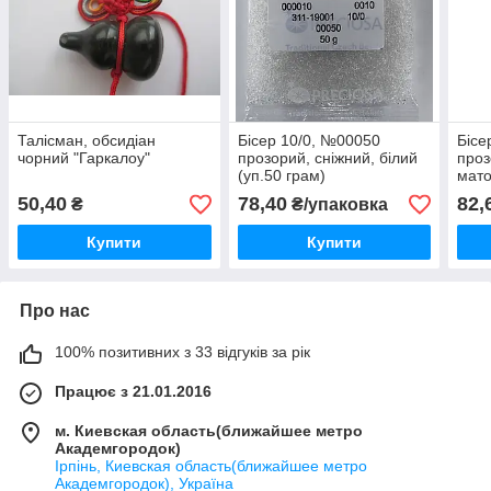
Талісман, обсидіан
Бісер 10/0, №00050
Бісе
чорний "Гаркалоу"
прозорий, сніжний, білий
проз
(уп.50 грам)
мато
50,40
78,40
82,
₴
₴/упаковка
Купити
Купити
Про нас
100% позитивних з 33 відгуків за рік
Працює з 21.01.2016
м. Киевская область(ближайшее метро
Академгородок)
Ірпінь, Киевская область(ближайшее метро
Академгородок), Україна