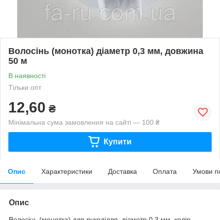
Волосінь (монотка) діаметр 0,3 мм, довжина
50 м
В наявності
Тільки опт
12,60
₴
Мінімальна сума замовлення на сайті — 100 ₴
Купити
Опис
Характеристики
Доставка
Оплата
Умови п
Опис
Волосінь (монотка) для рукоділля, діаметр 0,3 мм, колір —