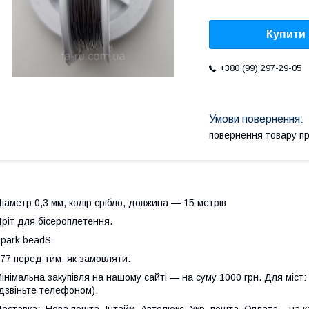
Купити
+380 (99) 297-29-05
повернення товару п
іаметр 0,3 мм, колір срібло, довжина — 15 метрів
ріт для бісероплетення.
park beadS
77 перед тим, як замовляти:
інімальна закупівля на нашому сайті — на суму 1000 грн. Для міст:
дзвіньте телефоном).
оставка: Нова пошта, Інтайм, Автолюкс, Укр. пошта. Оплата – на к