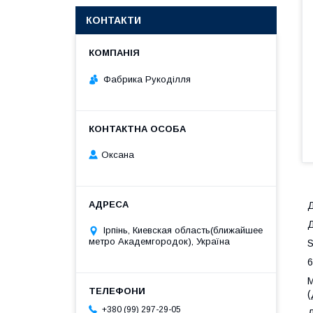
КОНТАКТИ
Фабрика Рукоділля
Оксана
Д
Д
Ірпінь, Киевская область(ближайшее
метро Академгородок), Україна
S
6
М
(
+380 (99) 297-29-05
Д