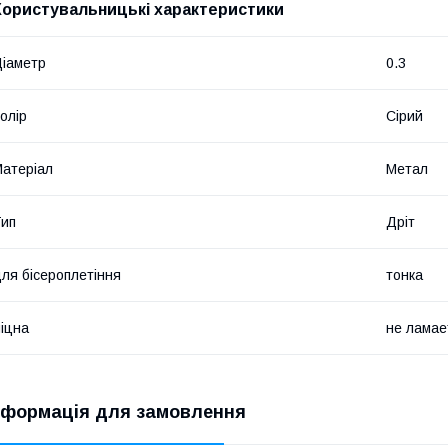
Користувальницькі характеристики
іаметр
0.3
олір
Сірий
атеріал
Метал
ип
Дріт
ля бісероплетіння
тонка
іцна
не ламае
нформація для замовлення