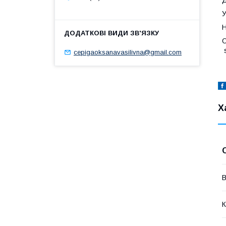
У
Н
О
s
cepigaoksanavasilivna@gmail.com
Х
В
К