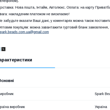
елефоном).
оставка: Нова пошта, Інтайм, Автолюкс. Оплата: на карту Приватб
вага: накладеним платежом не висилаємо!
е забудьте вказати Ваші дані, у коментарях можна також поставит
птовим покупцям: можна завантажити гуртовий бланк замовлення, з
park.beads.com.ua@gmail.com
арактеристики
Основні
иробник
Spark Be
раїна виробник
Україна