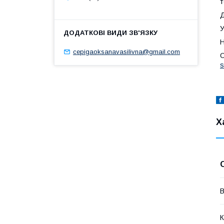
т
Д
У
Н
cepigaoksanavasilivna@gmail.com
О
s
Х
В
К