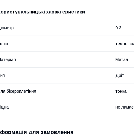
Користувальницькі характеристики
іаметр
0.3
олір
темне зо
атеріал
Метал
ип
Дріт
ля бісероплетіння
тонка
іцна
не ламае
нформація для замовлення