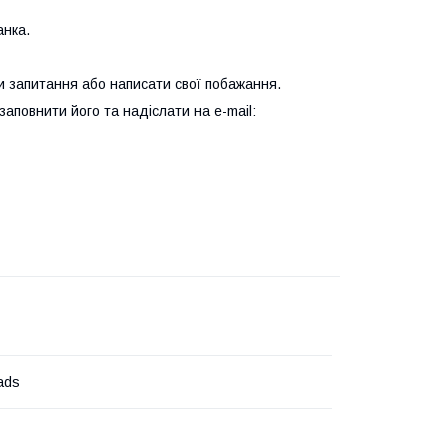
анка.
и запитання або написати свої побажання.
аповнити його та надіслати на e-mail:
ads