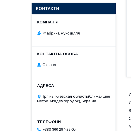
КОНТАКТИ
Фабрика Рукоділля
Оксана
Д
Ірпінь, Киевская область(ближайшее
метро Академгородок), Україна
Д
S
О
М
+380 (99) 297-29-05