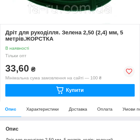
Дріт для рукоділля. Зелена 2,50 (2,4) мм, 5
метрів.ЖОРСТКА
В наявності
Тільки опт
33,60
₴
Мінімальна сума замовлення на сайті — 100 ₴
Купити
Опис
Характеристики
Доставка
Оплата
Умови п
Опис
Дріт для рукоділля 2,50 мм, 5 метрів, колір: зелений.