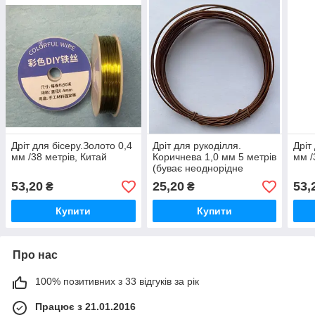
Дріт для бісеру.Золото 0,4
Дріт для рукоділля.
Дріт
мм /38 метрів, Китай
Коричнева 1,0 мм 5 метрів
мм /
(буває неоднорідне
покриття, пошкоджене,)
53,20
25,20
53,
₴
₴
ФОТО!
Купити
Купити
Про нас
100% позитивних з 33 відгуків за рік
Працює з 21.01.2016