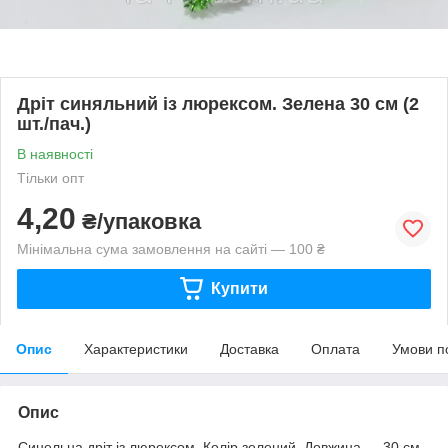
Дріт синяльний із люрексом. Зелена 30 см (2
шт./пач.)
В наявності
Тільки опт
4,20
₴/упаковка
Мінімальна сума замовлення на сайті — 100 ₴
Купити
Опис
Характеристики
Доставка
Оплата
Умови п
Опис
Синельна дріт із люрексом. Колір зелений. Довжина — 30 см.