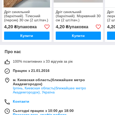
Дріт синяльний
Дріт синяльний
Дріт
(бархітний). Тілесний
(бархітний). Морквяний 30
люре
(персик) 30 см (2 шт./пач.)
см (2 шт./пач.)
(2 шт
4,20
4,20
4,2
₴/упаковка
₴/упаковка
Купити
Купити
Про нас
100% позитивних з 33 відгуків за рік
Працює з 21.01.2016
м. Киевская область(ближайшее метро
Академгородок)
Ірпінь, Киевская область(ближайшее метро
Академгородок), Україна
Контакти
Сьогодні працює з 10:00 до 18:00
Показати весь графік роботи