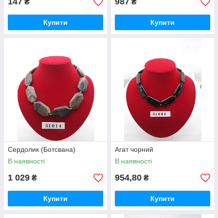
147
987
₴
₴
Купити
Купити
Сердолик (Ботсвана)
Агат чорний
В наявності
В наявності
1 029
954,80
₴
₴
Купити
Купити