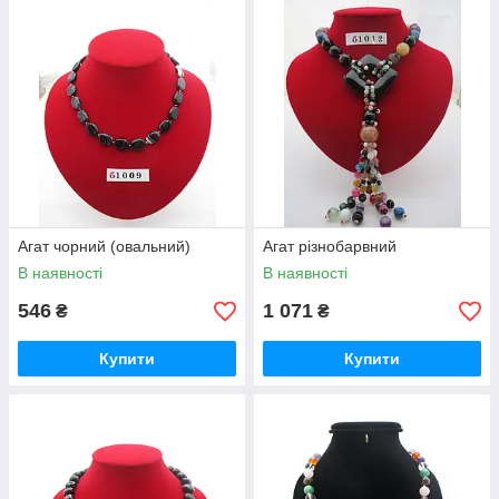
Агат чорний (овальний)
Агат різнобарвний
В наявності
В наявності
546
1 071
₴
₴
Купити
Купити