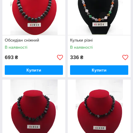
Обсидіан сніжний
Кульки різні
В наявності
В наявності
693
336
₴
₴
Купити
Купити