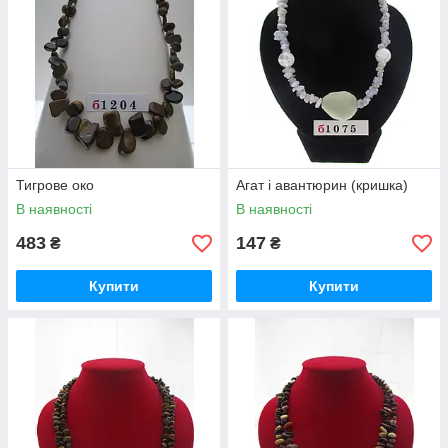
Тигрове око
Агат і авантюрин (кришка)
В наявності
В наявності
483
147
₴
₴
Купити
Купити