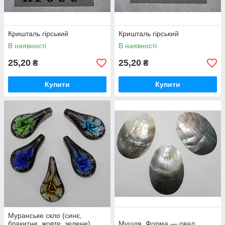
Кришталь гірський
Кришталь гірський
В наявності
В наявності
25,20
25,20
₴
₴
Купити
Купити
Муранське скло (синє,
блакитне, жовте, зелене)
Мушля. Форма — овал