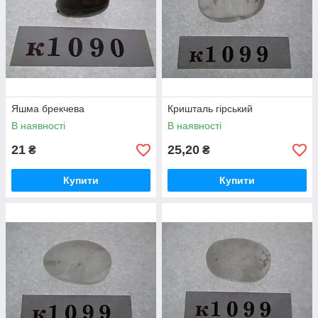
Яшма брекчева
Кришталь гірський
В наявності
В наявності
21
25,20
₴
₴
Купити
Купити